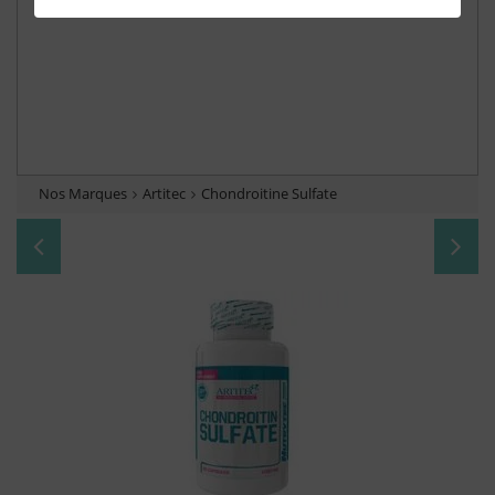
Nos Marques
Artitec
Chondroitine Sulfate